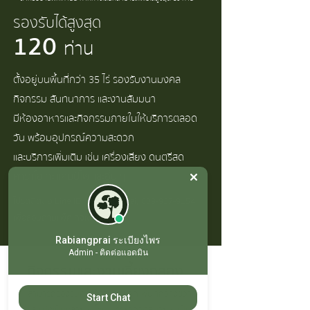
รองรััับได้สูงสุด
120
ท่าน
ตั้งอยู่บนพื้นที่กว่า 35 ไร่ รองรับงานมงคล
กิจกรรม สันทนาการ และงานสัมมนา
มีห้องอาหารและกิจกรรมภายในให้บริการตลอด
วัน พร้อมอุปกรณ์ความสะดวก
และบริการเพิ่มเติม เช่น เครื่องเสียง ดนตรีสด
คาราโอเกะ แคมป์ไฟ และอื่น ๆ
โปรดติดต่อ Line ID: @
rabiangprai,
089-927-9154
เพื่อสอบถามแพ็คเกจเพิ่มเติม
Rabiangprai ระเบียงไพร
Admin - ติดต่อแอดมิน
กิจกรรมและงานเลี้ยงฉลอง
สามารถรองรับคนได้จำนวนมาก พื้นที่กว้างขวา
Start Chat