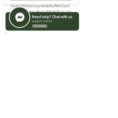
และแบ่งเป็นหลาย ๆ โซน บรรยากาศสบาย ๆ เป็น
กันเอง มีทั้งห้องประชุมแอร์และพื้นที่จัดใต้ร่มไม้
พร้อมแพ็คเกจพิเศษสำหรับผู้เข้าพักจำนวนมาก
Need help? Chat with us
รับจัดอาหาร ขนมเบรก และอื่น ๆ อีกมากมาย
support admin
เพื่อสร้างสรรค์งานในแบบของคุณให้ดีที่สุด
I'm Online
ที่มา: UNAHARN 22-24 ตุลาคม 2022
UNAHARN is a free-spirited, independent,
boutique, underground electronic music
event, celebrating some of the most
diverse sounds of the underground.
ขอบคุณภาพจาก UNAHARN