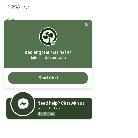
2,200 บาท
Year:
บ้านคู่ระเบียงแยก ซ้าย-ขวา (ห้องละ 2 ท่าน)
Rabiangprai ระเบียงไพร
Admin - ติดต่อแอดมิน
Previous
Next
Start Chat
ที่อยู่
รีสอร์ทระเบียงไพร แวลลีย์
Need help? Chat with us
22/2 ม.12 ต.เขาพระ อ.เมือง
จ.นครนายก ประเทศไทย 26000
support admin
I'm Online
ติดต่อเรา