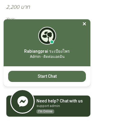
2,200 บาท
Year:
บ้านคู่ระเบียงแยก ซ้าย-ขวา (ห้องละ 2 ท่าน)
Rabiangprai ระเบียงไพร
Admin - ติดต่อแอดมิน
Previous
Next
Start Chat
ที่อยู่
รีสอร์ทระเบียงไพร แวลลีย์
Need help? Chat with us
22/2 ม.12 ต.เขาพระ อ.เมือง
จ.นครนายก ประเทศไทย 26000
support admin
I'm Online
ติดต่อเรา