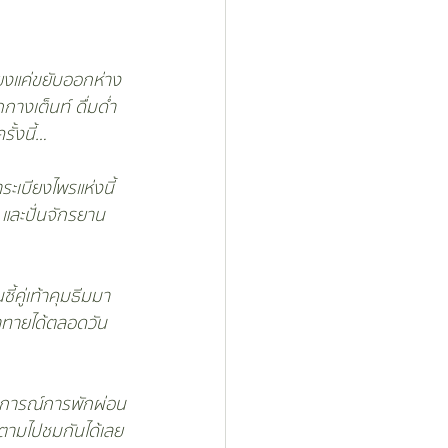
ียงแค่ขยับออกห่าง
กางเต็นท์ ดื่มด่ำ
ั้งนี้…
ะเบียงไพรแห่งนี้ 
 และปั่นจักรยาน 
้คู่เท้าคุมธีมมา
้าทายได้ตลอดวัน 
ะสบการณ์การพักผ่อน
 ตามไปชมกันได้เลย