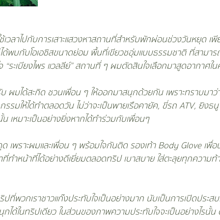
ใช้เวลาไปกับการเสาะแสวงหาสถานที่สำหรับพักผ่อนช่วงวันหยุด เพ
ได้พบกับโอเอซิสขนาดย่อม พื้นที่เขียวชอุ่มแบบธรรมชาติ ที่สามารถ
ใจ “ระเบียงไพร แวลลีย์” สถานที่ ๆ ผมตัดสินใจเลือกมาสูดอากาศในคร
รับ ผมได้สะกิด ชวนเพื่อน ๆ ให้ออกมาสนุกด้วยกัน เพราะทราบมาว่าร
รรมให้ได้ทำตลอดวัน ไม่ว่าจะเป็นพายเรือคายัค, ขี่รถ ATV, ยิงธนู
ั้น เหมาะเป็นอย่างยิ่งหากได้ทำร่วมกับเพื่อนๆ
ะดุด เพราะผมและเพื่อน ๆ พร้อมใจกันติด รองเท้า Body Glove เพื่อนซี
าที่ทำหน้าที่ได้อย่างดีเยี่ยมตลอดทริป เบาสบาย ใส่ตะลุยทุกความท
อีกทริปที่พวกเราชาวแก๊งประทับใจเป็นอย่างมาก นับเป็นการเปิดปร
ละสนุกได้ในทริปเดียว ในส่วนของภาพความประทับใจจะเป็นอย่างไรนั้น