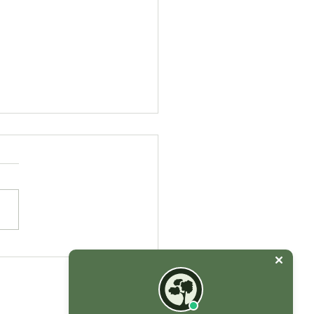
กกลางหุบเขาสุดกรีนบรรยา
ย็นสบายและเงียบสงบ
นายก 🍃⛰💚ระเบียงไพร