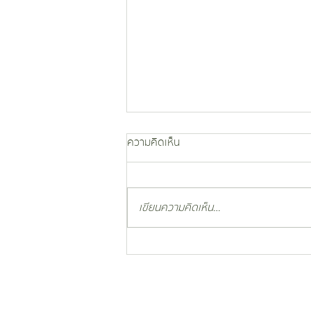
ความคิดเห็น
เขียนความคิดเห็น…
กางเต็นท์ในรีสอร์ท ที่ได้คะแนน
agoda 8.1 เป็นยังไง มาดูรีวิวนี้เลย
ครับ